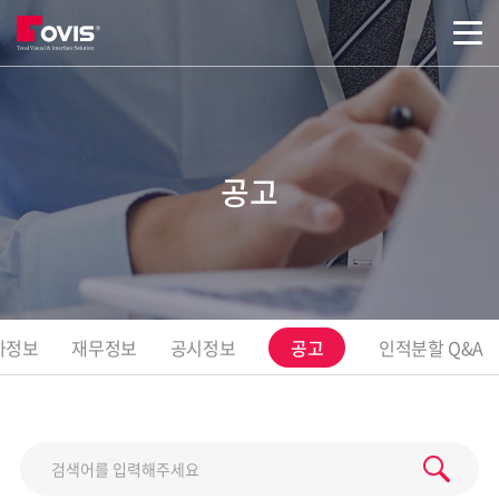
본문바로가기
공고
가정보
재무정보
공시정보
공고
인적분할 Q&A